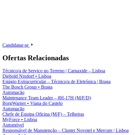
Candidatar-se
Ofertas Relacionadas
Técnico/a de Serviço no Terreno | Carnaxide – Lisboa
Diebold Nixdorf
•
Lisboa
Estágio Extracurricular – Técnico/a de Eletrónica | Braga
The Bosch Group
•
Braga
Automação
Maintenance Team Leader – 8H-17H (M/F/D)
BorgWarner
•
Viana do Castelo
Automação
Chefe de Equipa Oficina (M/F) – Telheiras
MyForce
•
Lisboa
Automóvel
Responsável de Manutenção – Cluster Novotel e Mercure | Lisboa