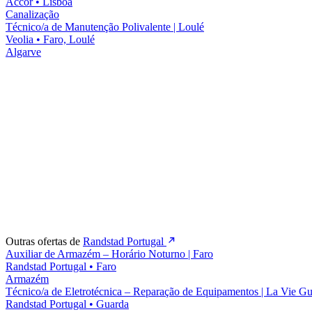
Accor
•
Lisboa
Canalização
Técnico/a de Manutenção Polivalente | Loulé
Veolia
•
Faro, Loulé
Algarve
Outras ofertas de
Randstad Portugal
Auxiliar de Armazém – Horário Noturno | Faro
Randstad Portugal
•
Faro
Armazém
Técnico/a de Eletrotécnica – Reparação de Equipamentos | La Vie G
Randstad Portugal
•
Guarda