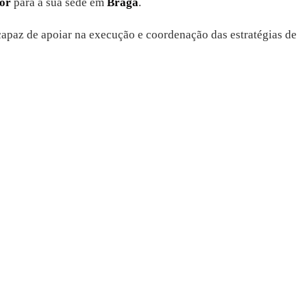
or
para a sua sede em
Braga
.
 capaz de apoiar na execução e coordenação das estratégias de