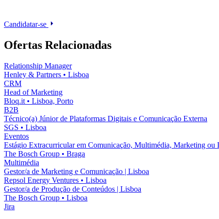
Candidatar-se
Ofertas Relacionadas
Relationship Manager
Henley & Partners
•
Lisboa
CRM
Head of Marketing
Bloq.it
•
Lisboa, Porto
B2B
Técnico(a) Júnior de Plataformas Digitais e Comunicação Externa
SGS
•
Lisboa
Eventos
Estágio Extracurricular em Comunicação, Multimédia, Marketing ou 
The Bosch Group
•
Braga
Multimédia
Gestor/a de Marketing e Comunicação | Lisboa
Repsol Energy Ventures
•
Lisboa
Gestor/a de Produção de Conteúdos | Lisboa
The Bosch Group
•
Lisboa
Jira