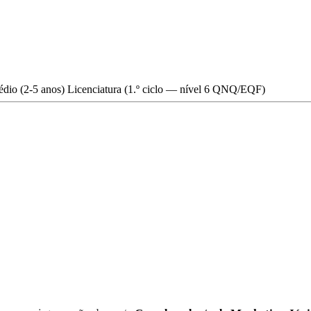
édio (2-5 anos)
Licenciatura (1.º ciclo — nível 6 QNQ/EQF)