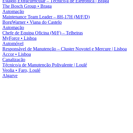
Estágio Extracurricular – Técnico/a de Eletrónica | Braga
The Bosch Group
•
Braga
Automação
Maintenance Team Leader – 8H-17H (M/F/D)
BorgWarner
•
Viana do Castelo
Automação
Chefe de Equipa Oficina (M/F) – Telheiras
MyForce
•
Lisboa
Automóvel
Responsável de Manutenção – Cluster Novotel e Mercure | Lisboa
Accor
•
Lisboa
Canalização
Técnico/a de Manutenção Polivalente | Loulé
Veolia
•
Faro, Loulé
Algarve