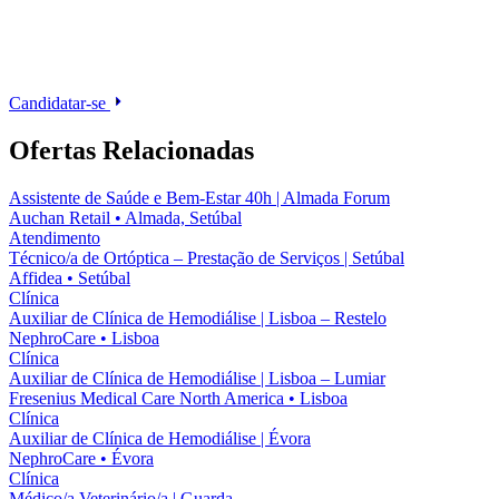
Candidatar-se
Ofertas Relacionadas
Assistente de Saúde e Bem-Estar 40h | Almada Forum
Auchan Retail
•
Almada, Setúbal
Atendimento
Técnico/a de Ortóptica – Prestação de Serviços | Setúbal
Affidea
•
Setúbal
Clínica
Auxiliar de Clínica de Hemodiálise | Lisboa – Restelo
NephroCare
•
Lisboa
Clínica
Auxiliar de Clínica de Hemodiálise | Lisboa – Lumiar
Fresenius Medical Care North America
•
Lisboa
Clínica
Auxiliar de Clínica de Hemodiálise | Évora
NephroCare
•
Évora
Clínica
Médico/a Veterinário/a | Guarda