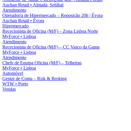
Auchan Retail
•
Almada, Setúbal
Atendimento
Operador/a de Hipermercado – Reposição 20h | Évora
Auchan Retail
•
Évora
Hipermercado
Rececionista de Oficina (M/F) – Zona Lisboa Norte
MyForce
•
Lisboa
Atendimento
Rececionista de Oficina (M/F) – CC Vasco da Gama
MyForce
•
Lisboa
Atendimento
Chefe de Equipa Oficina (M/F) – Telheiras
MyForce
•
Lisboa
Automóvel
Gestor de Conta – Risk & Broking
WTW
•
Porto
Vendas