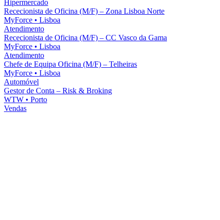
Hipermercado
Rececionista de Oficina (M/F) – Zona Lisboa Norte
MyForce
•
Lisboa
Atendimento
Rececionista de Oficina (M/F) – CC Vasco da Gama
MyForce
•
Lisboa
Atendimento
Chefe de Equipa Oficina (M/F) – Telheiras
MyForce
•
Lisboa
Automóvel
Gestor de Conta – Risk & Broking
WTW
•
Porto
Vendas