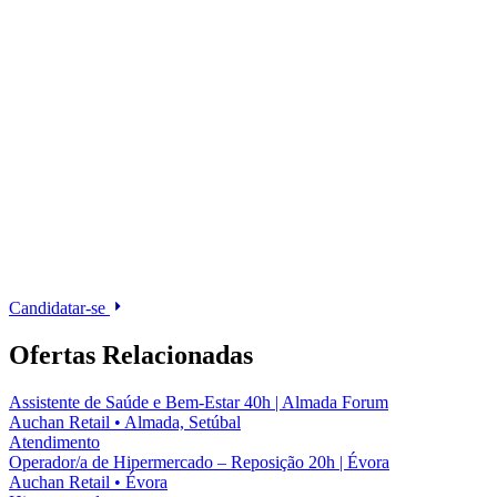
Candidatar-se
Ofertas Relacionadas
Assistente de Saúde e Bem-Estar 40h | Almada Forum
Auchan Retail
•
Almada, Setúbal
Atendimento
Operador/a de Hipermercado – Reposição 20h | Évora
Auchan Retail
•
Évora