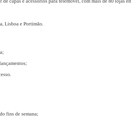
 de capas e acessórios para telemóvel, com mais de 80 lojas em 
a, Lisboa e Portimão.
a;
 lançamentos;
cesso.
ndo fins de semana;