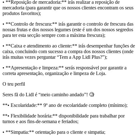
• **Reposição de mercadoria:** irás realizar a reposição de
mercadoria (para garantir que os nossos clientes encontram os seus
produtos favoritos);
• **Controlo de frescura:** irás garantir o controlo de frescura das
nossas frutas e dos nossos legumes (este é um dos nossos segredos
para ter esta secção sempre com a máxima frescura);
• **Caixa e atendimento ao cliente:** irás desempenhar funções de
caixa, concluindo com sucesso a compra dos nossos clientes (onde
irás muitas vezes perguntar “Tem a App Lidl Plus?”);
• **Apresentação e limpeza:** serás responsável por garantir a
correta apresentação, organização e limpeza de Loja.
O teu perfil
Seres fã do Lidl é “meio caminho andado”! 🧐
**• Escolaridade:** 9º ano de escolaridade completo (mínimo);
**• Flexibilidade horária:** disponibilidade para trabalhar por
turnos e aos fins-de-semana e feriados;
• **Simpatia:** orientação para o cliente e simpatia;