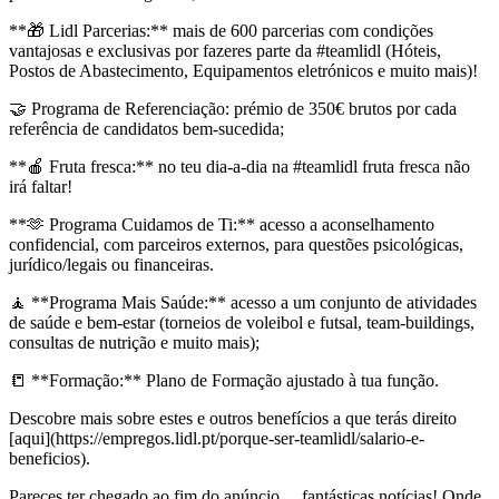
**🎁 Lidl Parcerias:** mais de 600 parcerias com condições
vantajosas e exclusivas por fazeres parte da #teamlidl (Hóteis,
Postos de Abastecimento, Equipamentos eletrónicos e muito mais)!
🤝 Programa de Referenciação: prémio de 350€ brutos por cada
referência de candidatos bem-sucedida;
**🍎 Fruta fresca:** no teu dia-a-dia na #teamlidl fruta fresca não
irá faltar!
**🫶 Programa Cuidamos de Ti:** acesso a aconselhamento
confidencial, com parceiros externos, para questões psicológicas,
jurídico/legais ou financeiras.
🧘 **Programa Mais Saúde:** acesso a um conjunto de atividades
de saúde e bem-estar (torneios de voleibol e futsal, team-buildings,
consultas de nutrição e muito mais);
📒 **Formação:** Plano de Formação ajustado à tua função.
Descobre mais sobre estes e outros benefícios a que terás direito
[aqui](https://empregos.lidl.pt/porque-ser-teamlidl/salario-e-
beneficios).
Pareces ter chegado ao fim do anúncio… fantásticas notícias! Onde