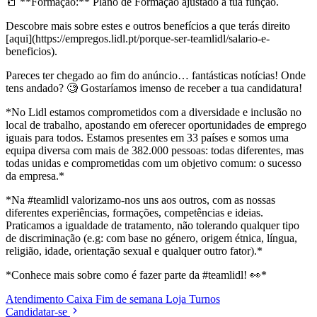
📒 **Formação:** Plano de Formação ajustado à tua função.
Descobre mais sobre estes e outros benefícios a que terás direito
[aqui](https://empregos.lidl.pt/porque-ser-teamlidl/salario-e-
beneficios).
Pareces ter chegado ao fim do anúncio… fantásticas notícias! Onde
tens andado? 🧐 Gostaríamos imenso de receber a tua candidatura!
*No Lidl estamos comprometidos com a diversidade e inclusão no
local de trabalho, apostando em oferecer oportunidades de emprego
iguais para todos. Estamos presentes em 33 países e somos uma
equipa diversa com mais de 382.000 pessoas: todas diferentes, mas
todas unidas e comprometidas com um objetivo comum: o sucesso
da empresa.*
*Na #teamlidl valorizamo-nos uns aos outros, com as nossas
diferentes experiências, formações, competências e ideias.
Praticamos a igualdade de tratamento, não tolerando qualquer tipo
de discriminação (e.g: com base no género, origem étnica, língua,
religião, idade, orientação sexual e qualquer outro fator).*
*Conhece mais sobre como é fazer parte da #teamlidl! 👀*
Atendimento
Caixa
Fim de semana
Loja
Turnos
Candidatar-se