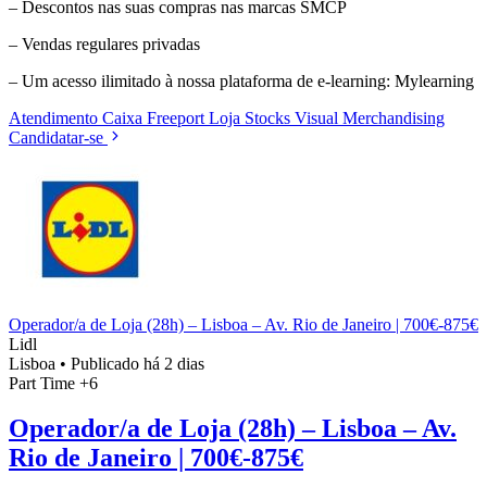
– Descontos nas suas compras nas marcas SMCP
– Vendas regulares privadas
– Um acesso ilimitado à nossa plataforma de e-learning: Mylearning
Atendimento
Caixa
Freeport
Loja
Stocks
Visual Merchandising
Candidatar-se
Operador/a de Loja (28h) – Lisboa – Av. Rio de Janeiro | 700€-875€
Lidl
Lisboa
•
Publicado há 2 dias
Part Time
+6
Operador/a de Loja (28h) – Lisboa – Av.
Rio de Janeiro | 700€-875€