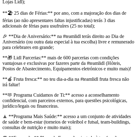
Lojas Lidl);
**🏖️ 25 dias de Férias:** por ano, com a majoração dos dias de
férias (ao não apresentares faltas injustificadas) terás 3 dias
adicionais de férias para usufruíres (25 no total);
🎉 **Dia de Aniversário:** na #teamlidl terás direito ao Dia de
Aniversário (ou outra data especial à tua escolha) livre e remunerado
para celebrares em grande;
**🎁 Lidl Parcerias:** mais de 600 parcerias com condições
vantajosas e exclusivas por fazeres parte da #teamlidl (Hóteis,
Postos de Abastecimento, Equipamentos eletrónicos e muito mais)!
**🍎 Fruta fresca:** no teu dia-a-dia na #teamlidl fruta fresca não
irá faltar!
**🫶 Programa Cuidamos de Ti:** acesso a aconselhamento
confidencial, com parceiros externos, para questões psicológicas,
jurídico/legais ou financeiras.
🧘 **Programa Mais Saúde:** acesso a um conjunto de atividades
de saúde e bem-estar (torneios de voleibol e futsal, team-buildings,
consultas de nutrição e muito mais);