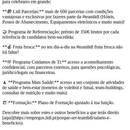
para celebrares em grande;
**🎁 Lidl Parcerias:** mais de 600 parcerias com condições
vantajosas e exclusivas por fazeres parte da #teamlidl (Hóteis,
Postos de Abastecimento, Equipamentos eletrónicos e muito mais)!
🤝 Programa de Referenciação: prémio de 350€ brutos por cada
referência de candidatos bem-sucedida;
**🍎 Fruta fresca:** no teu dia-a-dia na #teamlidl fruta fresca não
irá faltar!
**🫶 Programa Cuidamos de Ti:** acesso a aconselhamento
confidencial, com parceiros externos, para questões psicológicas,
jurídico/legais ou financeiras.
🧘 **Programa Mais Saúde:** acesso a um conjunto de atividades
de saúde e bem-estar (torneios de voleibol e futsal, team-buildings,
consultas de nutrição e muito mais);
📒 **Formação:** Plano de Formação ajustado à tua função.
Descobre mais sobre estes e outros benefícios a que terás direito
[aqui](https://empregos.lidl.pt/porque-ser-teamlidl/salario-e-
beneficios).