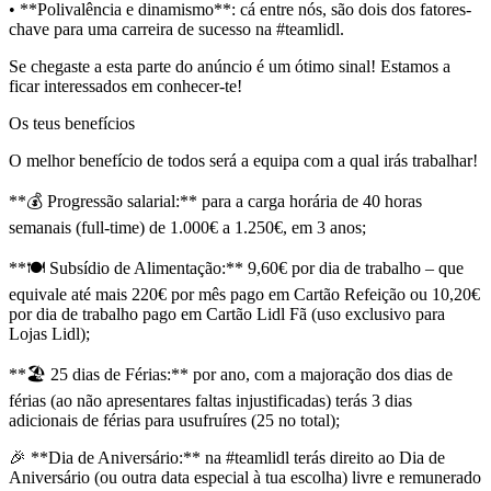
• **Polivalência e dinamismo**: cá entre nós, são dois dos fatores-
chave para uma carreira de sucesso na #teamlidl.
Se chegaste a esta parte do anúncio é um ótimo sinal! Estamos a
ficar interessados em conhecer-te!
Os teus benefícios
O melhor benefício de todos será a equipa com a qual irás trabalhar!
**💰 Progressão salarial:** para a carga horária de 40 horas
semanais (full-time) de 1.000€ a 1.250€, em 3 anos;
**🍽️ Subsídio de Alimentação:** 9,60€ por dia de trabalho – que
equivale até mais 220€ por mês pago em Cartão Refeição ou 10,20€
por dia de trabalho pago em Cartão Lidl Fã (uso exclusivo para
Lojas Lidl);
**🏖️ 25 dias de Férias:** por ano, com a majoração dos dias de
férias (ao não apresentares faltas injustificadas) terás 3 dias
adicionais de férias para usufruíres (25 no total);
🎉 **Dia de Aniversário:** na #teamlidl terás direito ao Dia de
Aniversário (ou outra data especial à tua escolha) livre e remunerado