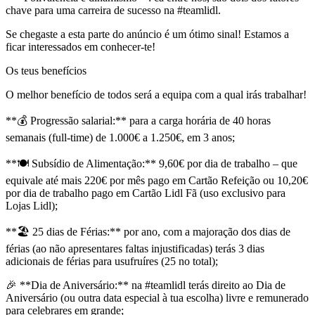
chave para uma carreira de sucesso na #teamlidl.
Se chegaste a esta parte do anúncio é um ótimo sinal! Estamos a
ficar interessados em conhecer-te!
Os teus benefícios
O melhor benefício de todos será a equipa com a qual irás trabalhar!
**💰 Progressão salarial:** para a carga horária de 40 horas
semanais (full-time) de 1.000€ a 1.250€, em 3 anos;
**🍽️ Subsídio de Alimentação:** 9,60€ por dia de trabalho – que
equivale até mais 220€ por mês pago em Cartão Refeição ou 10,20€
por dia de trabalho pago em Cartão Lidl Fã (uso exclusivo para
Lojas Lidl);
**🏖️ 25 dias de Férias:** por ano, com a majoração dos dias de
férias (ao não apresentares faltas injustificadas) terás 3 dias
adicionais de férias para usufruíres (25 no total);
🎉 **Dia de Aniversário:** na #teamlidl terás direito ao Dia de
Aniversário (ou outra data especial à tua escolha) livre e remunerado
para celebrares em grande;