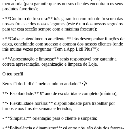
mercadoria (para garantir que os nossos clientes encontram os seus
produtos favoritos);
• **Controlo de frescura:** irás garantir o controlo de frescura das
nossas frutas e dos nossos legumes (este é um dos nossos segredos
para ter esta secção sempre com a máxima frescura);
• **Caixa e atendimento ao cliente:** irás desempenhar funções de
caixa, concluindo com sucesso a compra dos nossos clientes (onde
irás muitas vezes perguntar “Tem a App Lidl Plus?”);
• **Apresentação e limpeza:** serás responsável por garantir a
correta apresentação, organização e limpeza de Loja.
O teu perfil
Seres fã do Lidl é “meio caminho andado”! 🧐
**• Escolaridade:** 9º ano de escolaridade completo (mínimo);
**• Flexibilidade horária:** disponibilidade para trabalhar por
turnos e aos fins-de-semana e feriados;
• **Simpatia:** orientação para o cliente e simpatia;
• **Polivalência e dinamismo**: cá entre nós, são dois dos fatores-