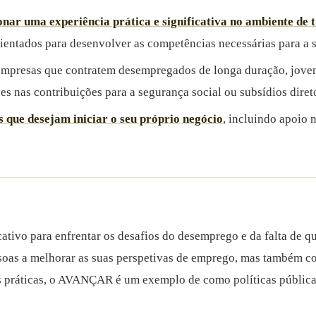
nar uma experiência prática e significativa no ambiente de 
entados para desenvolver as competências necessárias para a s
 empresas que contratem desempregados de longa duração, jove
es nas contribuições para a segurança social ou subsídios diret
s que desejam iniciar o seu próprio negócio
, incluindo apoio 
ivo para enfrentar os desafios do desemprego e da falta de qu
soas a melhorar as suas perspetivas de emprego, mas também co
es práticas, o AVANÇAR é um exemplo de como políticas públ