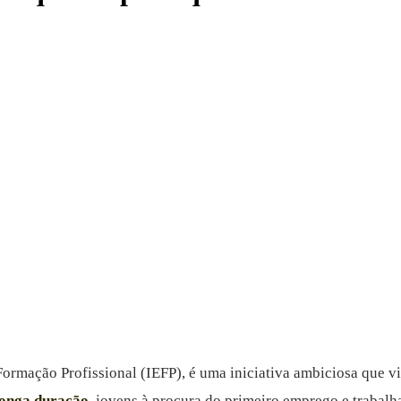
mação Profissional (IEFP), é uma iniciativa ambiciosa que vis
onga duração,
jovens à procura do primeiro emprego e trabalh