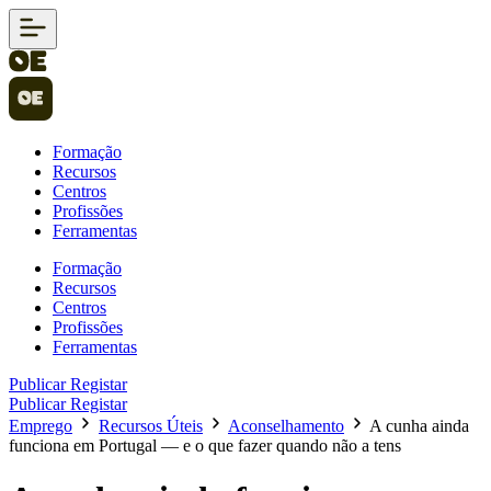
Formação
Recursos
Centros
Profissões
Ferramentas
Formação
Recursos
Centros
Profissões
Ferramentas
Publicar
Registar
Publicar
Registar
Emprego
Recursos Úteis
Aconselhamento
A cunha ainda
funciona em Portugal — e o que fazer quando não a tens