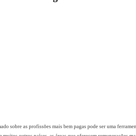
ado sobre as profissões mais bem pagas pode ser uma ferramen
 muitos outros países, as áreas que oferecem remunerações mais