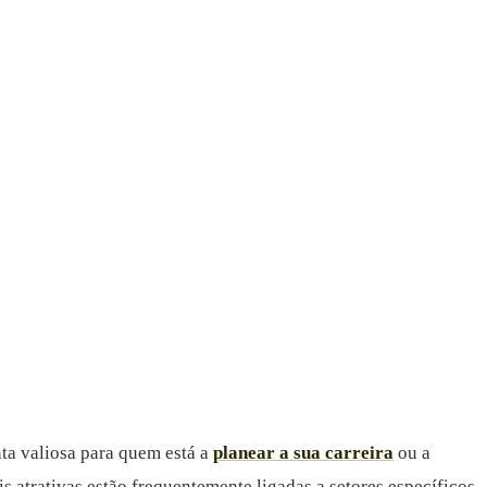
ta valiosa para quem está a
planear a sua carreira
ou a
 atrativas estão frequentemente ligadas a setores específicos