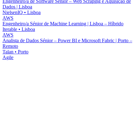
Engenheiro/a de Software Sénior – Web Scraping e Aquisição de
Dados | Lisboa
NielsenIQ
•
Lisboa
AWS
Engenheiro/a Sénior de Machine Learning | Lisboa – Híbrido
Iterable
•
Lisboa
AWS
Analista de Dados Sénior – Power BI e Microsoft Fabric | Porto –
Remoto
Talan
•
Porto
Agile