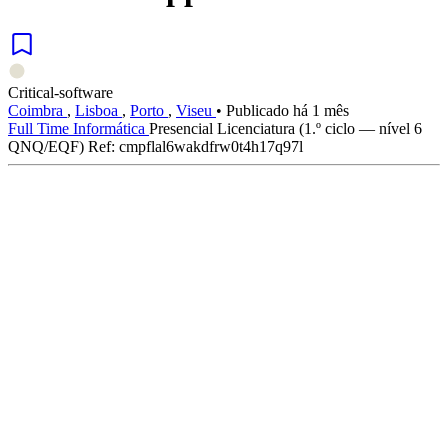
Critical-software
Coimbra
,
Lisboa
,
Porto
,
Viseu
•
Publicado há 1 mês
Full Time
Informática
Presencial
Licenciatura (1.º ciclo — nível 6
QNQ/EQF)
Ref: cmpflal6wakdfrw0t4h17q97l