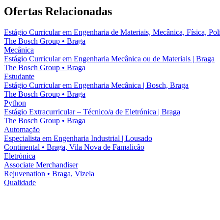
Ofertas Relacionadas
Estágio Curricular em Engenharia de Materiais, Mecânica, Física, Po
The Bosch Group
•
Braga
Mecânica
Estágio Curricular em Engenharia Mecânica ou de Materiais | Braga
The Bosch Group
•
Braga
Estudante
Estágio Curricular em Engenharia Mecânica | Bosch, Braga
The Bosch Group
•
Braga
Python
Estágio Extracurricular – Técnico/a de Eletrónica | Braga
The Bosch Group
•
Braga
Automação
Especialista em Engenharia Industrial | Lousado
Continental
•
Braga, Vila Nova de Famalicão
Eletrónica
Associate Merchandiser
Rejuvenation
•
Braga, Vizela
Qualidade