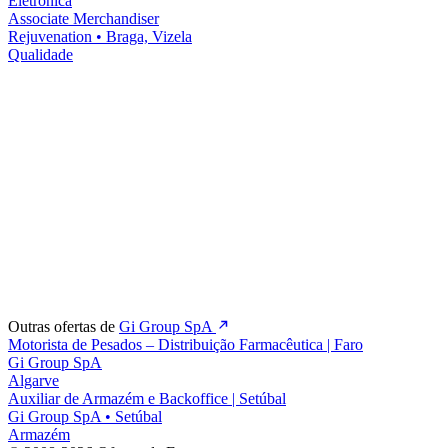
Eletrónica
Associate Merchandiser
Rejuvenation
•
Braga, Vizela
Qualidade
Outras ofertas de
Gi Group SpA
Motorista de Pesados – Distribuição Farmacêutica | Faro
Gi Group SpA
Algarve
Auxiliar de Armazém e Backoffice | Setúbal
Gi Group SpA
•
Setúbal
Armazém