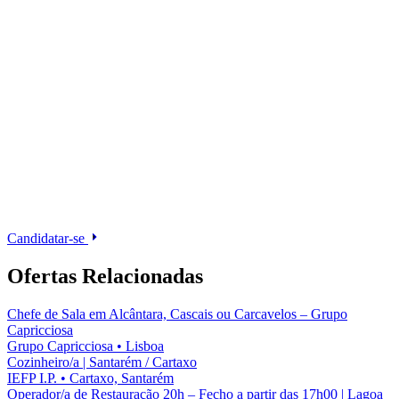
Candidatar-se
Ofertas Relacionadas
Chefe de Sala em Alcântara, Cascais ou Carcavelos – Grupo
Capricciosa
Grupo Capricciosa
•
Lisboa
Cozinheiro/a | Santarém / Cartaxo
IEFP I.P.
•
Cartaxo, Santarém
Operador/a de Restauração 20h – Fecho a partir das 17h00 | Lagoa