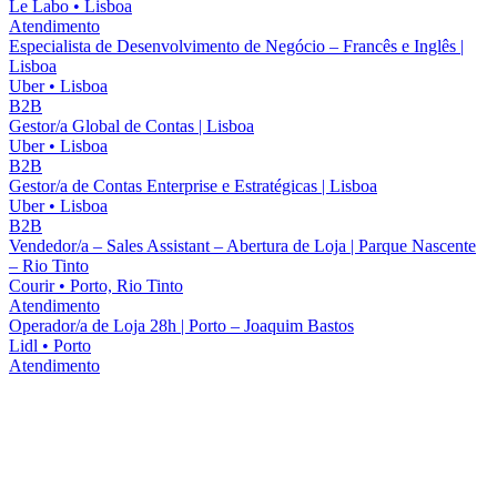
Le Labo
•
Lisboa
Atendimento
Especialista de Desenvolvimento de Negócio – Francês e Inglês |
Lisboa
Uber
•
Lisboa
B2B
Gestor/a Global de Contas | Lisboa
Uber
•
Lisboa
B2B
Gestor/a de Contas Enterprise e Estratégicas | Lisboa
Uber
•
Lisboa
B2B
Vendedor/a – Sales Assistant – Abertura de Loja | Parque Nascente
– Rio Tinto
Courir
•
Porto, Rio Tinto
Atendimento
Operador/a de Loja 28h | Porto – Joaquim Bastos
Lidl
•
Porto
Atendimento