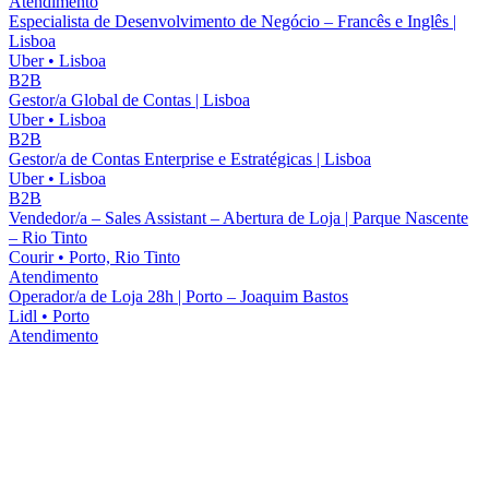
Atendimento
Especialista de Desenvolvimento de Negócio – Francês e Inglês |
Lisboa
Uber
•
Lisboa
B2B
Gestor/a Global de Contas | Lisboa
Uber
•
Lisboa
B2B
Gestor/a de Contas Enterprise e Estratégicas | Lisboa
Uber
•
Lisboa
B2B
Vendedor/a – Sales Assistant – Abertura de Loja | Parque Nascente
– Rio Tinto
Courir
•
Porto, Rio Tinto
Atendimento
Operador/a de Loja 28h | Porto – Joaquim Bastos
Lidl
•
Porto
Atendimento