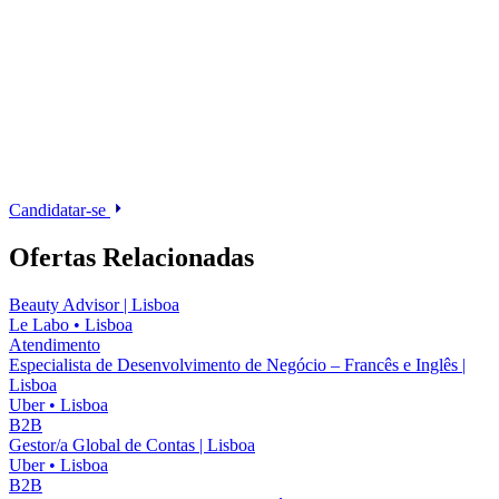
Candidatar-se
Ofertas Relacionadas
Beauty Advisor | Lisboa
Le Labo
•
Lisboa
Atendimento
Especialista de Desenvolvimento de Negócio – Francês e Inglês |
Lisboa
Uber
•
Lisboa
B2B
Gestor/a Global de Contas | Lisboa
Uber
•
Lisboa
B2B