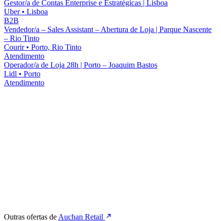
Gestor/a de Contas Enterprise e Estratégicas | Lisboa
Uber
•
Lisboa
B2B
Vendedor/a – Sales Assistant – Abertura de Loja | Parque Nascente
– Rio Tinto
Courir
•
Porto, Rio Tinto
Atendimento
Operador/a de Loja 28h | Porto – Joaquim Bastos
Lidl
•
Porto
Atendimento
Outras ofertas de
Auchan Retail