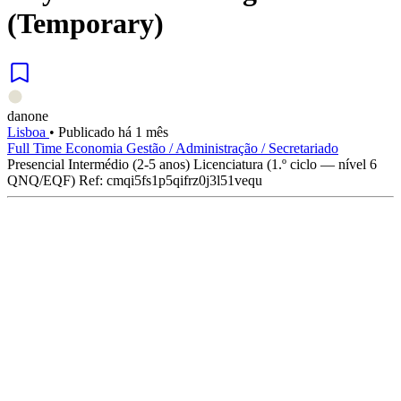
(Temporary)
danone
Lisboa
•
Publicado há 1 mês
Full Time
Economia
Gestão / Administração / Secretariado
Presencial
Intermédio (2-5 anos)
Licenciatura (1.º ciclo — nível 6
QNQ/EQF)
Ref: cmqi5fs1p5qifrz0j3l51vequ