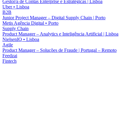
Gestor/a de Contas Enterprise e Estratégicas | Lisboa
Uber
•
Lisboa
B2B
Junior Project Manager – Digital Supply Chain | Porto
Metis Agência Digital
•
Porto
Supply Chain
Product Manager – Analytics e Inteligência Artificial | Lisboa
NielsenIQ
•
Lisboa
Agile
Product Manager – Soluções de Fraude | Portugal – Remoto
Feedzai
Fintech