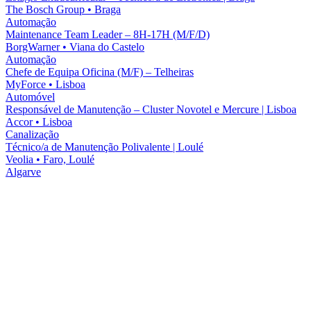
The Bosch Group
•
Braga
Automação
Maintenance Team Leader – 8H-17H (M/F/D)
BorgWarner
•
Viana do Castelo
Automação
Chefe de Equipa Oficina (M/F) – Telheiras
MyForce
•
Lisboa
Automóvel
Responsável de Manutenção – Cluster Novotel e Mercure | Lisboa
Accor
•
Lisboa
Canalização
Técnico/a de Manutenção Polivalente | Loulé
Veolia
•
Faro, Loulé
Algarve