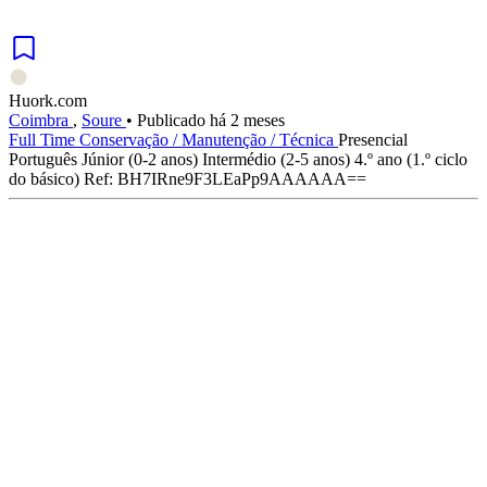
Huork.com
Coimbra
,
Soure
•
Publicado há 2 meses
Full Time
Conservação / Manutenção / Técnica
Presencial
Português
Júnior (0-2 anos)
Intermédio (2-5 anos)
4.º ano (1.º ciclo
do básico)
Ref: BH7IRne9F3LEaPp9AAAAAA==