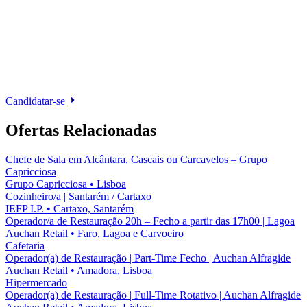
Candidatar-se
Ofertas Relacionadas
Chefe de Sala em Alcântara, Cascais ou Carcavelos – Grupo
Capricciosa
Grupo Capricciosa
•
Lisboa
Cozinheiro/a | Santarém / Cartaxo
IEFP I.P.
•
Cartaxo, Santarém
Operador/a de Restauração 20h – Fecho a partir das 17h00 | Lagoa
Auchan Retail
•
Faro, Lagoa e Carvoeiro
Cafetaria
Operador(a) de Restauração | Part-Time Fecho | Auchan Alfragide
Auchan Retail
•
Amadora, Lisboa
Hipermercado
Operador(a) de Restauração | Full-Time Rotativo | Auchan Alfragide