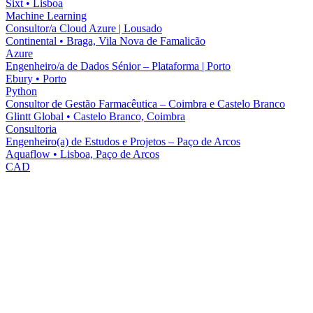
Sixt
•
Lisboa
Machine Learning
Consultor/a Cloud Azure | Lousado
Continental
•
Braga, Vila Nova de Famalicão
Azure
Engenheiro/a de Dados Sénior – Plataforma | Porto
Ebury
•
Porto
Python
Consultor de Gestão Farmacêutica – Coimbra e Castelo Branco
Glintt Global
•
Castelo Branco, Coimbra
Consultoria
Engenheiro(a) de Estudos e Projetos – Paço de Arcos
Aquaflow
•
Lisboa, Paço de Arcos
CAD