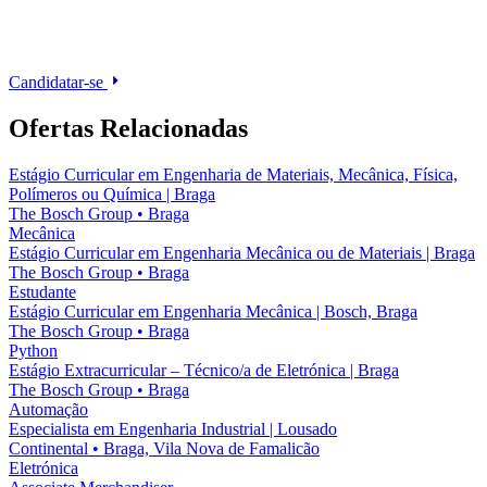
Candidatar-se
Ofertas Relacionadas
Estágio Curricular em Engenharia de Materiais, Mecânica, Física,
Polímeros ou Química | Braga
The Bosch Group
•
Braga
Mecânica
Estágio Curricular em Engenharia Mecânica ou de Materiais | Braga
The Bosch Group
•
Braga
Estudante
Estágio Curricular em Engenharia Mecânica | Bosch, Braga
The Bosch Group
•
Braga
Python
Estágio Extracurricular – Técnico/a de Eletrónica | Braga
The Bosch Group
•
Braga
Automação
Especialista em Engenharia Industrial | Lousado
Continental
•
Braga, Vila Nova de Famalicão
Eletrónica