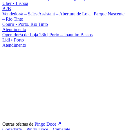
Uber
•
Lisboa
B2B
Vendedor/a – Sales Assistant – Abertura de Loja | Parque Nascente
– Rio Tinto
Courir
•
Porto, Rio Tinto
Atendimento
Operador/a de Loja 28h | Porto – Joaquim Bastos
Lidl
•
Porto
Atendimento
Outras ofertas de
Pingo Doce
Cortador/a – Pingo Doce – Camarate