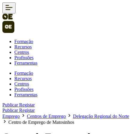
Formação
Recursos
Centros
Profissões
Ferramentas
Formação
Recursos
Centros
Profissões
Ferramentas
Publicar
Registar
Publicar
Registar
Emprego
Centros de Emprego
Delegação Regional do Norte
Centro de Emprego de Matosinhos