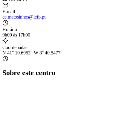
E-mail
ce.matosinhos@iefp.pt
Horário
9h00 às 17h00
Coordenadas
N 41° 10.6953', W 8° 40.5477'
Sobre este centro