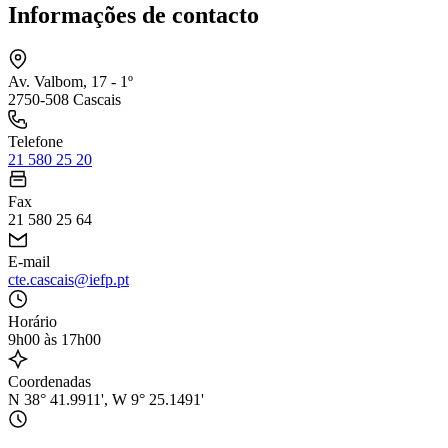
Informações de contacto
Av. Valbom, 17 - 1º
2750-508 Cascais
Telefone
21 580 25 20
Fax
21 580 25 64
E-mail
cte.cascais@iefp.pt
Horário
9h00 às 17h00
Coordenadas
N 38° 41.9911', W 9° 25.1491'