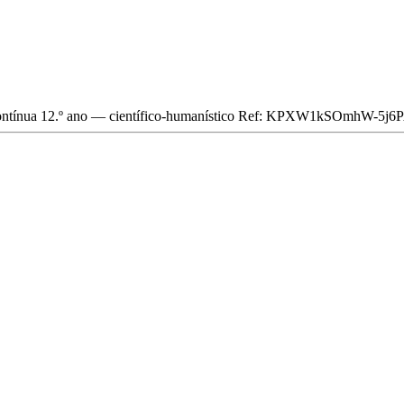
ntínua
12.º ano — científico-humanístico
Ref: KPXW1kSOmhW-5j