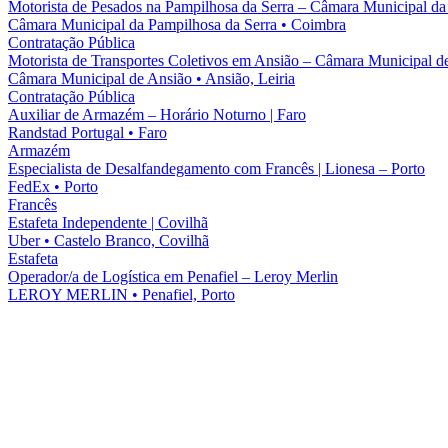
Motorista de Pesados na Pampilhosa da Serra – Câmara Municipal da
Câmara Municipal da Pampilhosa da Serra
•
Coimbra
Contratação Pública
Motorista de Transportes Coletivos em Ansião – Câmara Municipal d
Câmara Municipal de Ansião
•
Ansião, Leiria
Contratação Pública
Auxiliar de Armazém – Horário Noturno | Faro
Randstad Portugal
•
Faro
Armazém
Especialista de Desalfandegamento com Francês | Lionesa – Porto
FedEx
•
Porto
Francês
Estafeta Independente | Covilhã
Uber
•
Castelo Branco, Covilhã
Estafeta
Operador/a de Logística em Penafiel – Leroy Merlin
LEROY MERLIN
•
Penafiel, Porto