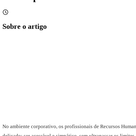
Sobre o artigo
No ambiente corporativo, os profissionais de Recursos Human
delicado: ser acessível e simpático, sem ultrapassar os limite