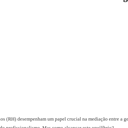
os (RH) desempenham um papel crucial na mediação entre a ges
s do profissionalismo. Mas como alcançar este equilíbrio?