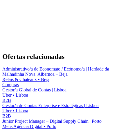
Ofertas relacionadas
Administrativo/a de Economato / Ecónomo/a | Herdade da
Malhadinha Nova, Albernoa – Beja
Relais & Chateaux
•
Beja
Compras
Gestor/a Global de Contas | Lisboa
Uber
•
Lisboa
B2B
Gestor/a de Contas Enterprise e Estratégicas | Lisboa
Uber
•
Lisboa
B2B
Junior Project Manager – Digital Supply Chain | Porto
Metis Agência Digital
•
Porto