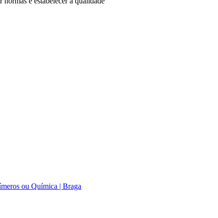
ar normas e estabelecer a qualidade
límeros ou Química | Braga