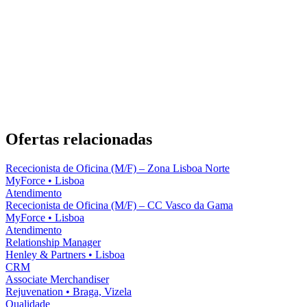
Ofertas relacionadas
Rececionista de Oficina (M/F) – Zona Lisboa Norte
MyForce
•
Lisboa
Atendimento
Rececionista de Oficina (M/F) – CC Vasco da Gama
MyForce
•
Lisboa
Atendimento
Relationship Manager
Henley & Partners
•
Lisboa
CRM
Associate Merchandiser
Rejuvenation
•
Braga, Vizela
Qualidade