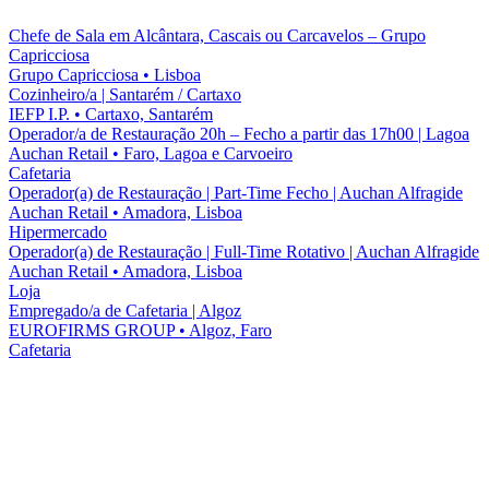
Chefe de Sala em Alcântara, Cascais ou Carcavelos – Grupo
Capricciosa
Grupo Capricciosa
•
Lisboa
Cozinheiro/a | Santarém / Cartaxo
IEFP I.P.
•
Cartaxo, Santarém
Operador/a de Restauração 20h – Fecho a partir das 17h00 | Lagoa
Auchan Retail
•
Faro, Lagoa e Carvoeiro
Cafetaria
Operador(a) de Restauração | Part-Time Fecho | Auchan Alfragide
Auchan Retail
•
Amadora, Lisboa
Hipermercado
Operador(a) de Restauração | Full-Time Rotativo | Auchan Alfragide
Auchan Retail
•
Amadora, Lisboa
Loja
Empregado/a de Cafetaria | Algoz
EUROFIRMS GROUP
•
Algoz, Faro
Cafetaria