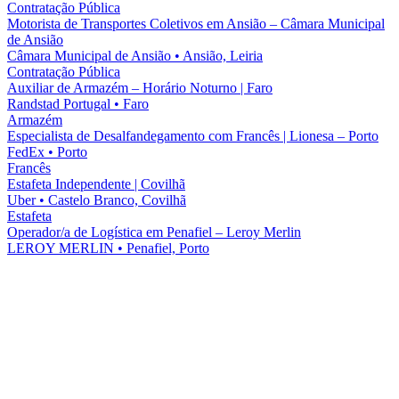
Contratação Pública
Motorista de Transportes Coletivos em Ansião – Câmara Municipal
de Ansião
Câmara Municipal de Ansião
•
Ansião, Leiria
Contratação Pública
Auxiliar de Armazém – Horário Noturno | Faro
Randstad Portugal
•
Faro
Armazém
Especialista de Desalfandegamento com Francês | Lionesa – Porto
FedEx
•
Porto
Francês
Estafeta Independente | Covilhã
Uber
•
Castelo Branco, Covilhã
Estafeta
Operador/a de Logística em Penafiel – Leroy Merlin
LEROY MERLIN
•
Penafiel, Porto