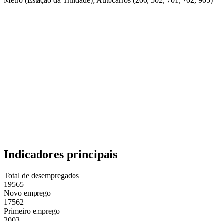
Metro (Estação da Trindade); Autocarros (200, 502, 701, 702, 905)
Indicadores principais
Total de desempregados
19565
Novo emprego
17562
Primeiro emprego
2003