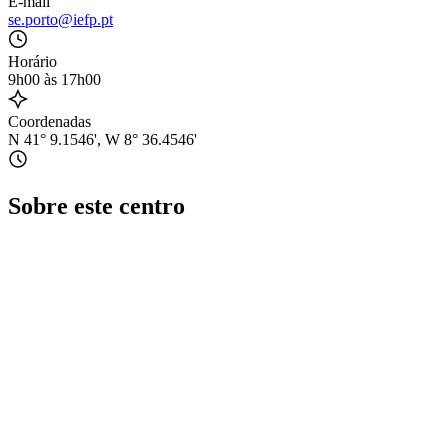
E-mail
se.porto@iefp.pt
Horário
9h00 às 17h00
Coordenadas
N 41° 9.1546', W 8° 36.4546'
Sobre este centro