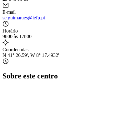
E-mail
se.guimaraes@iefp.pt
Horário
9h00 às 17h00
Coordenadas
N 41° 26.59', W 8° 17.4932'
Sobre este centro