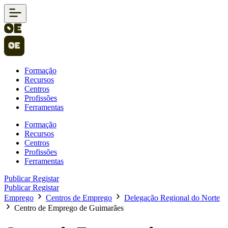
Formação
Recursos
Centros
Profissões
Ferramentas
Formação
Recursos
Centros
Profissões
Ferramentas
Publicar
Registar
Publicar
Registar
Emprego
Centros de Emprego
Delegação Regional do Norte
Centro de Emprego de Guimarães