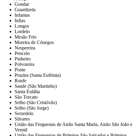
Gondar
Guardizela
Infantas
Infias
Longos
Lordelo
Mesão Frio
Moreira de Cónegos
Nespereira
Pencelo
Pinheiro
Polvoreira
Ponte
Prazins (Santa Eufémia)
Ronfe
Sande (São Martinho)
Santa Eulália
São Torcato
Selho (São Cristóvão)
Selho (São Jorge)
Serzedelo
Silvares
União das Freguesias de Airão Santa Maria, Airão São João e
Vermil
União das Freguesias de Briteiros São Salvador e Briteiros