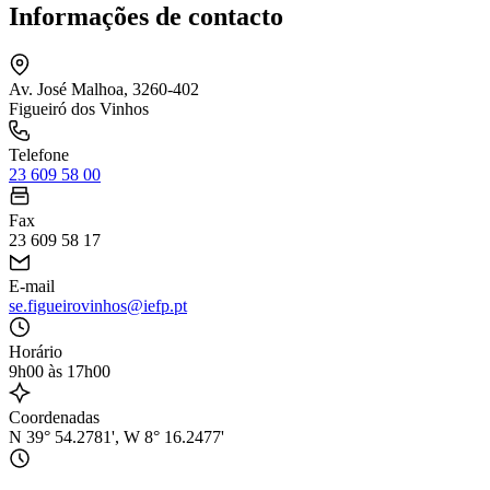
Informações de contacto
Av. José Malhoa, 3260-402
Figueiró dos Vinhos
Telefone
23 609 58 00
Fax
23 609 58 17
E-mail
se.figueirovinhos@iefp.pt
Horário
9h00 às 17h00
Coordenadas
N 39° 54.2781', W 8° 16.2477'