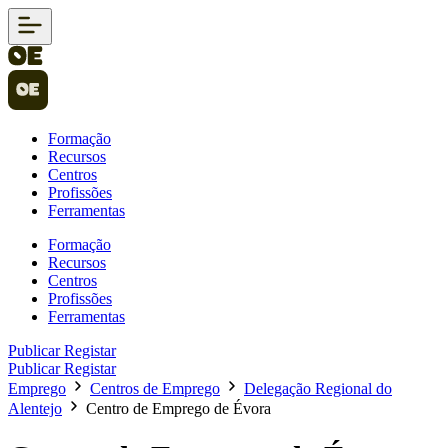
Formação
Recursos
Centros
Profissões
Ferramentas
Formação
Recursos
Centros
Profissões
Ferramentas
Publicar
Registar
Publicar
Registar
Emprego
Centros de Emprego
Delegação Regional do
Alentejo
Centro de Emprego de Évora