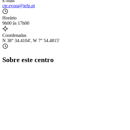
E-mail
cte.evora@iefp.pt
Horário
9h00 às 17h00
Coordenadas
N 38° 34.4104', W 7° 54.4815'
Sobre este centro