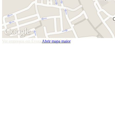
Ver empregos em Évora
Abrir mapa maior