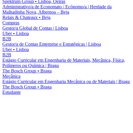
Spektrum Group
•
Lisboa, Oeiras
Administrativo/a de Economato / Ecónomo/a | Herdade da
Malhadinha Nova, Albernoa – Beja
Relais & Chateaux
•
Beja
Compras
Gestor/a Global de Contas | Lisboa
Uber
•
Lisboa
B2B
Gestor/a de Contas Enterprise e Estratégicas | Lisboa
Uber
•
Lisboa
B2B
Estágio Curricular em Engenharia de Materiais, Mecânica, Física,
Polímeros ou Química | Braga
The Bosch Group
•
Braga
Mecânica
Estágio Curricular em Engenharia Mecânica ou de Materiais | Braga
The Bosch Group
•
Braga
Estudante